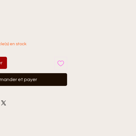
Prix
€
promotionnel
cle(s) en stock
er
ander et payer