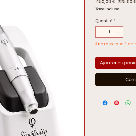
Prix
 450,00 € 
225,00 
original
Taxe Incluse
Quantité
*
Il ne reste que 1 arti
Ajouter au pani
Comm