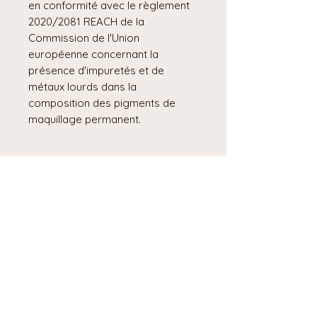
en conformité avec le règlement
2020/2081 REACH de la
Commission de l'Union
européenne concernant la
présence d'impuretés et de
métaux lourds dans la
composition des pigments de
maquillage permanent.
4 Rue Alfred Sauvy 66450 Pollestres, France
info@kelenbauck.com
Politique de cookies