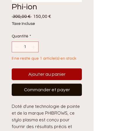
Phi-ion
Prix
Prix
 300,00 € 
150,00 €
original
promotionnel
Taxe Incluse
Quantité
*
Il ne reste que 1 article(s) en stock
Ajouter au panier
Commander et payer
Doté d'une technologie de pointe
et de la marque PHIBROWS, ce
stylo plasma est conçu pour
fournir des résultats précis et