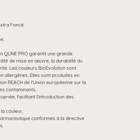
Extra Foncé
r.
ion QLINE PRO garantit une grande
ilité de mise en œuvre, la durabilité du
rité. Les couleurs BioEvolution sont
n allergènes. Elles sont produites en
ion REACH de l'Union européenne sur la
res contaminants.
priée, facilitant l'introduction des
la couleur,
armaceutique conformes à la directive
s.