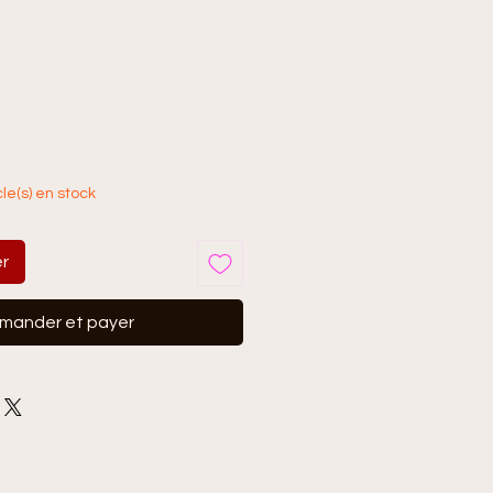
cle(s) en stock
er
ander et payer