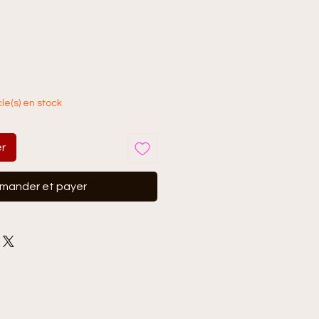
cle(s) en stock
er
ander et payer