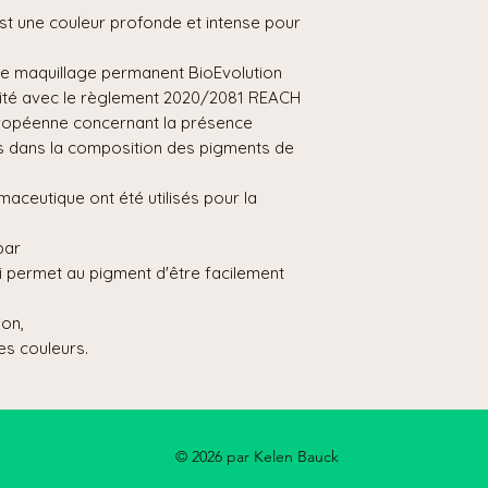
st une couleur profonde et intense pour
de maquillage permanent BioEvolution
mité avec le règlement 2020/2081 REACH
uropéenne concernant la présence
s dans la composition des pigments de
maceutique ont été utilisés pour la
par
i permet au pigment d'être facilement
on,
tes couleurs.
© 2026 par Kelen Bauck